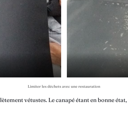
Limiter les déchets avec une restauration
plètement vétustes. Le canapé étant en bonne état,